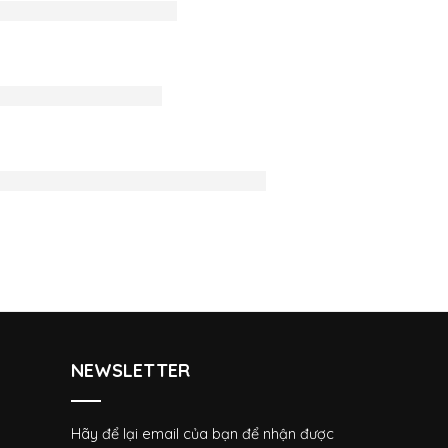
use Thái Nguyên
za Thái Nguyên
u ấn tinh tế cho người Việt
NEWSLETTER
Hãy để lại email của bạn để nhận được