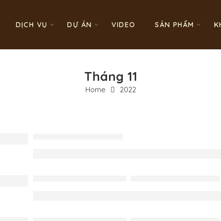
DỊCH VỤ
DỰ ÁN
VIDEO
SẢN PHẨM
K
Tháng 11
Home
2022
THIẾT KẾ NỘI THẤT
Công trình Anh Tiệp – Vinhome O
THI CÔNG NỘI THẤT
,
THIẾT KẾ NỘI THẤT
Công trình biệt thự Anh Dũng – 
THI CÔNG NỘI THẤT
,
THIẾT KẾ NỘI THẤT