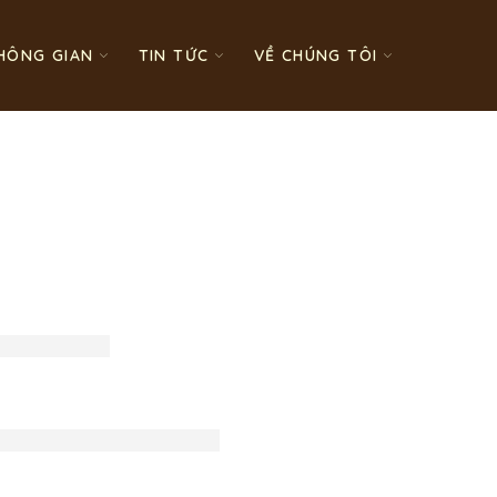
HÔNG GIAN
TIN TỨC
VỀ CHÚNG TÔI
cean Park
KĐT Hồ Xương Rồng