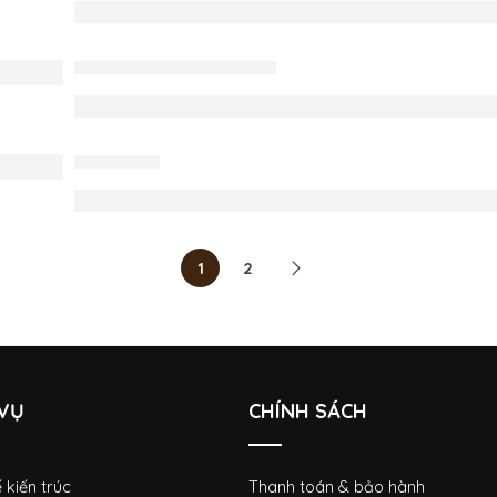
Công trình anh Diệp – KĐT MinHo
THIẾT KẾ NỘI THẤT
Công trình Anh Vững – KĐT Picen
TIN TỨC
Nội thất phòng ngủ gỗ óc chó – Dấ
1
2
 VỤ
CHÍNH SÁCH
ế kiến trúc
Thanh toán & bảo hành