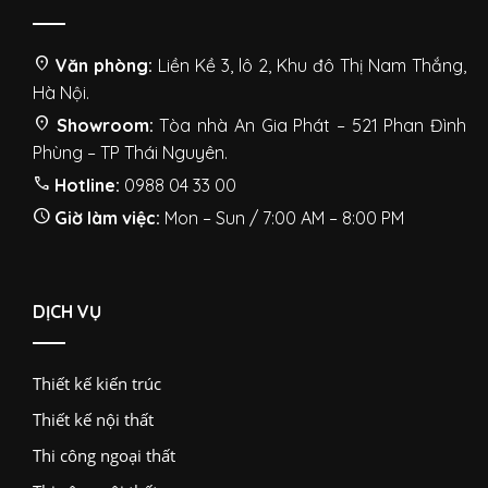
location_on
Văn phòng:
Liền Kề 3, lô 2, Khu đô Thị Nam Thắng,
Hà Nội.
location_on
Showroom:
Tòa nhà An Gia Phát – 521 Phan Đình
Phùng – TP Thái Nguyên.
call
Hotline:
0988 04 33 00
schedule
Giờ làm việc:
Mon – Sun / 7:00 AM – 8:00 PM
DỊCH VỤ
Thiết kế kiến trúc
Thiết kế nội thất
Thi công ngoại thất