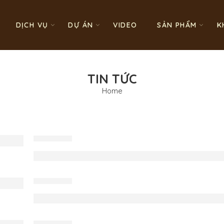
DỊCH VỤ
DỰ ÁN
VIDEO
SẢN PHẨM
K
TIN TỨC
Home
TIN TỨC
Nội thất phòng ngủ gỗ óc chó – Dấ
TIN TỨC
Phân loại gỗ óc chó? Ưu và nhược
TIN TỨC