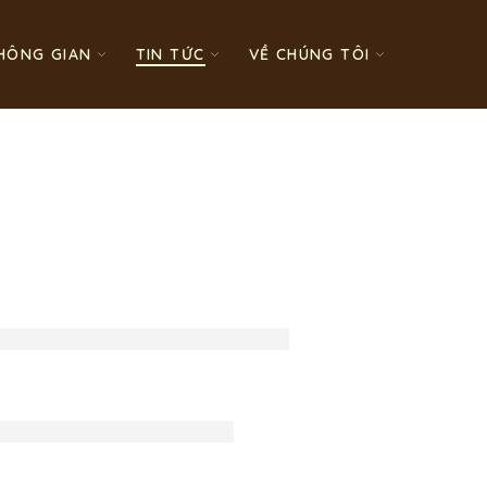
HÔNG GIAN
TIN TỨC
VỀ CHÚNG TÔI
u ấn tinh tế cho người Việt
 điểm của từng loại