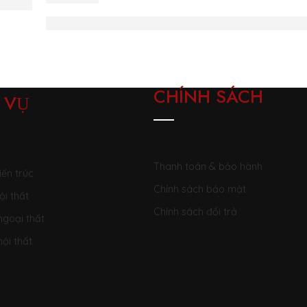
Gỗ óc chó Bắc Mỹ – khẳng định k
CHÍNH SÁCH
 VỤ
Thanh toán & bảo hành
iến trúc
Chính sách bảo mật
ội thất
Chính sách đổi trả
ngoại thất
nội thất