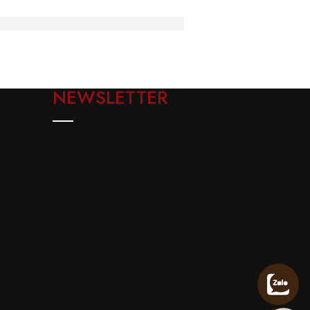
hông gian sống chất lượng
NEWSLETTER
Hãy để lại email của bạn để nhận được
những thông tin, ưu đãi từ An Gia Phát