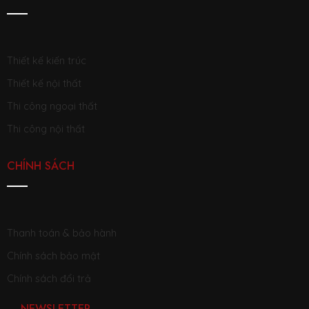
Thiết kế kiến trúc
Thiết kế nội thất
Thi công ngoại thất
Thi công nội thất
CHÍNH SÁCH
Thanh toán & bảo hành
Chính sách bảo mật
Chính sách đổi trả
NEWSLETTER